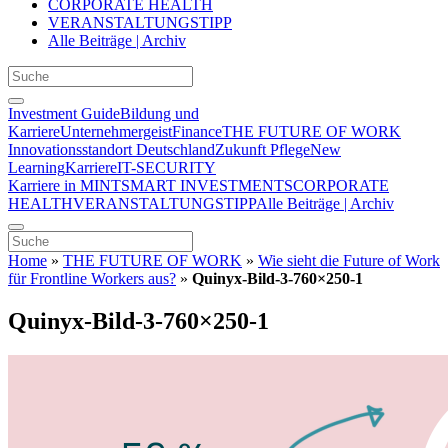
CORPORATE HEALTH
VERANSTALTUNGSTIPP
Alle Beiträge | Archiv
Investment Guide
Bildung und
Karriere
Unternehmergeist
Finance
THE FUTURE OF WORK
Innovationsstandort Deutschland
Zukunft Pflege
New
Learning
Karriere
IT-SECURITY
Karriere in MINT
SMART INVESTMENTS
CORPORATE
HEALTH
VERANSTALTUNGSTIPP
Alle Beiträge | Archiv
Home
»
THE FUTURE OF WORK
»
Wie sieht die Future of Work
für Frontline Workers aus?
»
Quinyx-Bild-3-760×250-1
Quinyx-Bild-3-760×250-1