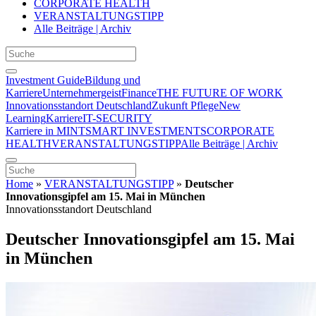
CORPORATE HEALTH
VERANSTALTUNGSTIPP
Alle Beiträge | Archiv
Investment Guide
Bildung und
Karriere
Unternehmergeist
Finance
THE FUTURE OF WORK
Innovationsstandort Deutschland
Zukunft Pflege
New
Learning
Karriere
IT-SECURITY
Karriere in MINT
SMART INVESTMENTS
CORPORATE
HEALTH
VERANSTALTUNGSTIPP
Alle Beiträge | Archiv
Home
»
VERANSTALTUNGSTIPP
»
Deutscher
Innovationsgipfel am 15. Mai in München
Innovationsstandort Deutschland
Deutscher Innovationsgipfel am 15. Mai
in München