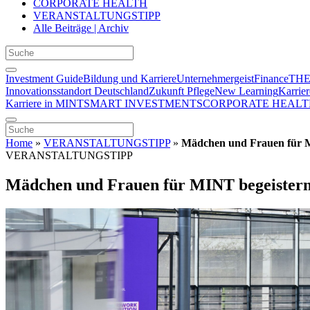
CORPORATE HEALTH
VERANSTALTUNGSTIPP
Alle Beiträge | Archiv
Investment Guide
Bildung und Karriere
Unternehmergeist
Finance
THE
Innovationsstandort Deutschland
Zukunft Pflege
New Learning
Karrier
Karriere in MINT
SMART INVESTMENTS
CORPORATE HEALT
Home
»
VERANSTALTUNGSTIPP
»
Mädchen und Frauen für 
VERANSTALTUNGSTIPP
Mädchen und Frauen für MINT begeister