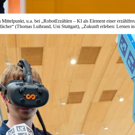
elpunkt, u.a. bei „RobotErzählen – KI als Element einer erzählfre
her“ (Thomas Luibrand, Uni Stuttgart), „Zukunft erleben: Lernen in