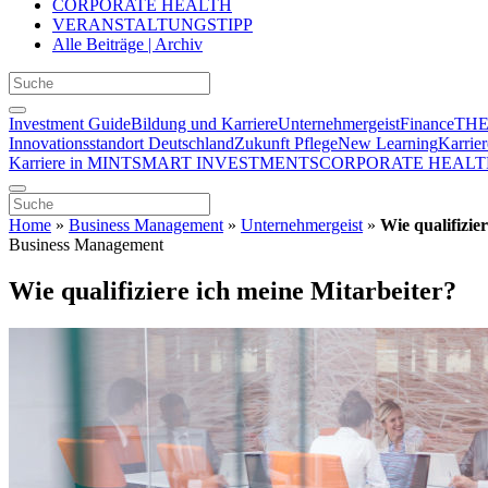
CORPORATE HEALTH
VERANSTALTUNGSTIPP
Alle Beiträge | Archiv
Investment Guide
Bildung und Karriere
Unternehmergeist
Finance
THE
Innovationsstandort Deutschland
Zukunft Pflege
New Learning
Karrier
Karriere in MINT
SMART INVESTMENTS
CORPORATE HEALT
Home
»
Business Management
»
Unternehmergeist
»
Wie qualifizie
Business Management
Wie qualifiziere ich meine Mitarbeiter?