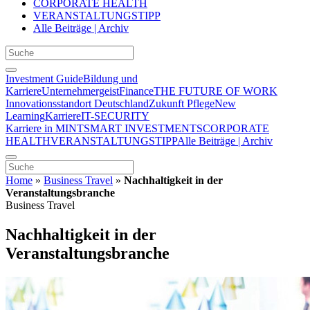
CORPORATE HEALTH
VERANSTALTUNGSTIPP
Alle Beiträge | Archiv
Investment Guide
Bildung und
Karriere
Unternehmergeist
Finance
THE FUTURE OF WORK
Innovationsstandort Deutschland
Zukunft Pflege
New
Learning
Karriere
IT-SECURITY
Karriere in MINT
SMART INVESTMENTS
CORPORATE
HEALTH
VERANSTALTUNGSTIPP
Alle Beiträge | Archiv
Home
»
Business Travel
»
Nachhaltigkeit in der
Veranstaltungsbranche
Business Travel
Nachhaltigkeit in der
Veranstaltungsbranche