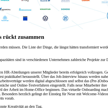
es rückt zusammen
werden müssen. Die Liste der Dinge, die längst hätten transformiert wer
Kapazitäten sind in verschiedenen Unternehmen zahlreiche Projekte zur D
elen HR-Abteilungen unserer Mitglieder bereits erfolgreich vollzogen
st praktikabel herausstellt. Über das Job-Interview hinaus werden nahe
beitsverträge werden digital abgeschlossen und selbst das (Pre-)Onboard
präche und Online-Testverfahren eingestellt. Falls neue Mitarbeiter ihr
l der Arbeit im Home-Office beginnen. Das virtuelle Onboarding macht
. Besonders herzlich gelingt der Einstieg für Neue mit Welcome-Video
its vorab.
nnte Kreativität an den Tag.