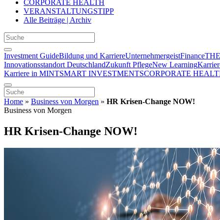
CORPORATE HEALTH
VERANSTALTUNGSTIPP
Alle Beiträge | Archiv
Investment Guide
Bildung und Karriere
Unternehmergeist
Finance
THE
Innovationsstandort Deutschland
Zukunft Pflege
New Learning
Karrier
Karriere in MINT
SMART INVESTMENTS
CORPORATE HEALT
Home
»
Business von Morgen
»
HR Krisen-Change NOW!
Business von Morgen
HR Krisen-Change NOW!