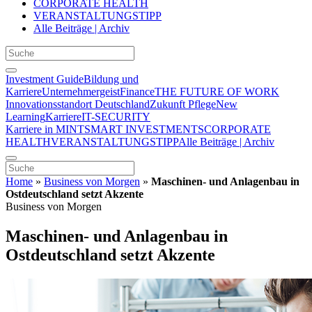
CORPORATE HEALTH
VERANSTALTUNGSTIPP
Alle Beiträge | Archiv
Investment Guide
Bildung und
Karriere
Unternehmergeist
Finance
THE FUTURE OF WORK
Innovationsstandort Deutschland
Zukunft Pflege
New
Learning
Karriere
IT-SECURITY
Karriere in MINT
SMART INVESTMENTS
CORPORATE
HEALTH
VERANSTALTUNGSTIPP
Alle Beiträge | Archiv
Home
»
Business von Morgen
»
Maschinen- und Anlagenbau in
Ostdeutschland setzt Akzente
Business von Morgen
Maschinen- und Anlagenbau in
Ostdeutschland setzt Akzente