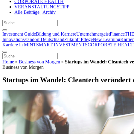
CORPORATE HEALTH
VERANSTALTUNGSTIPP
Alle Beiträge | Archiv
Investment Guide
Bildung und Karriere
Unternehmergeist
Finance
THE
Innovationsstandort Deutschland
Zukunft Pflege
New Learning
Karrier
Karriere in MINT
SMART INVESTMENTS
CORPORATE HEALT
Home
»
Business von Morgen
»
Startups im Wandel: Cleantech v
Business von Morgen
Startups im Wandel: Cleantech verändert 