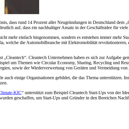
nis, dass rund 14 Prozent aller Neugründungen in Deutschland dem „C
eutlich auf, dass ein nachhaltiger Ansatz in der Geschäftsidee für vie
nicht mehr einfach hingenommen, sondern es entstehen immer mehr Sta
a, welche die Automobilbranche mit Elektromobilität revolutionieren
ist „Cleantech“. Cleantech Unternehmen haben es sich zur Aufgabe gem
eispiel um Themen wie Circular Economy, Sharing, Recycling und Reusi
nergien, sowie der Wiederverwertung von Geräten und Vermeidung von A
le auch einige Organisationen gebildet, die das Thema unterstützen. In
tzen.
Climate-KIC
“ unterstützt zum Beispiel Cleantech Start-Ups von der Id
wurden geschaffen, um Start-Ups und Gründer in den Bereichen Nachh