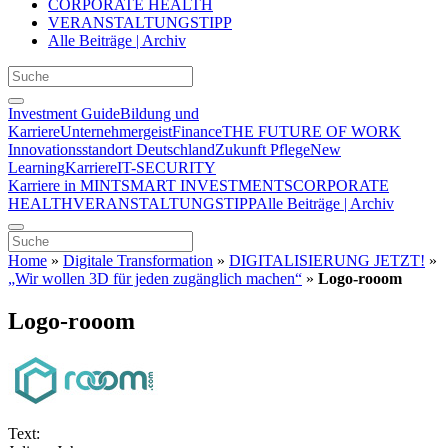
CORPORATE HEALTH
VERANSTALTUNGSTIPP
Alle Beiträge | Archiv
Investment Guide
Bildung und
Karriere
Unternehmergeist
Finance
THE FUTURE OF WORK
Innovationsstandort Deutschland
Zukunft Pflege
New
Learning
Karriere
IT-SECURITY
Karriere in MINT
SMART INVESTMENTS
CORPORATE
HEALTH
VERANSTALTUNGSTIPP
Alle Beiträge | Archiv
Home
»
Digitale Transformation
»
DIGITALISIERUNG JETZT!
»
„Wir wollen 3D für jeden zugänglich machen“
»
Logo-rooom
Logo-rooom
Text: