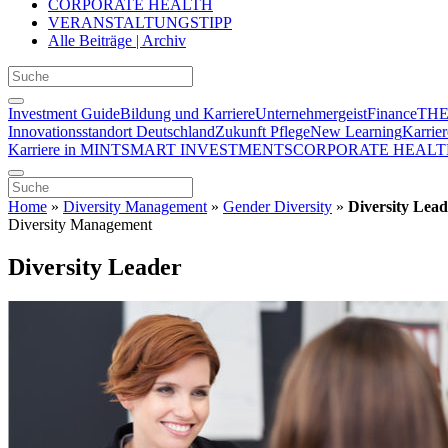
CORPORATE HEALTH
VERANSTALTUNGSTIPP
Alle Beiträge | Archiv
Investment Guide
Bildung und Karriere
Unternehmergeist
Finance
THE
Innovationsstandort Deutschland
Zukunft Pflege
New Learning
Karrier
Karriere in MINT
SMART INVESTMENTS
CORPORATE HEALT
Home
»
Diversity Management
»
Gender Diversity
»
Diversity Lead
Diversity Management
Diversity Leader