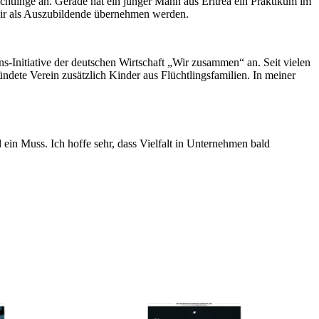
üchtlinge an. Gerade hat ein junger Mann aus Eritrea ein Praktikum im
e wir als Auszubildende übernehmen werden.
s-Initiative der deutschen Wirtschaft „Wir zusammen“ an. Seit vielen
ndete Verein zusätzlich Kinder aus Flüchtlingsfamilien. In meiner
in Muss. Ich hoffe sehr, dass Vielfalt in Unternehmen bald