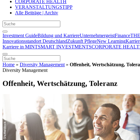
CORPORATE HEALTH
VERANSTALTUNGSTIPP
Alle Beiträge | Archiv
Investment Guide
Bildung und Karriere
Unternehmergeist
Finance
THE
Innovationsstandort Deutschland
Zukunft Pflege
New Learning
Karrier
Karriere in MINT
SMART INVESTMENTS
CORPORATE HEALT
Home
»
Diversity Management
»
Offenheit, Wertschätzung, Toler
Diversity Management
Offenheit, Wertschätzung, Toleranz