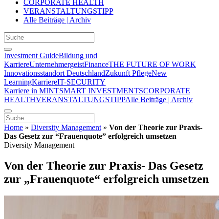
CORPORATE HEALTH
VERANSTALTUNGSTIPP
Alle Beiträge | Archiv
Investment Guide
Bildung und
Karriere
Unternehmergeist
Finance
THE FUTURE OF WORK
Innovationsstandort Deutschland
Zukunft Pflege
New
Learning
Karriere
IT-SECURITY
Karriere in MINT
SMART INVESTMENTS
CORPORATE
HEALTH
VERANSTALTUNGSTIPP
Alle Beiträge | Archiv
Home
»
Diversity Management
»
Von der Theorie zur Praxis-
Das Gesetz zur “Frauenquote” erfolgreich umsetzen
Diversity Management
Von der Theorie zur Praxis- Das Gesetz
zur „Frauenquote“ erfolgreich umsetzen