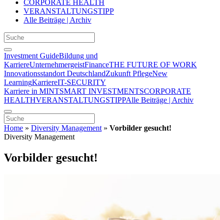
CORPORATE HEALTH
VERANSTALTUNGSTIPP
Alle Beiträge | Archiv
Investment Guide
Bildung und
Karriere
Unternehmergeist
Finance
THE FUTURE OF WORK
Innovationsstandort Deutschland
Zukunft Pflege
New
Learning
Karriere
IT-SECURITY
Karriere in MINT
SMART INVESTMENTS
CORPORATE
HEALTH
VERANSTALTUNGSTIPP
Alle Beiträge | Archiv
Home
»
Diversity Management
»
Vorbilder gesucht!
Diversity Management
Vorbilder gesucht!