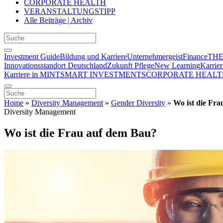
CORPORATE HEALTH
VERANSTALTUNGSTIPP
Alle Beiträge | Archiv
Investment Guide
Bildung und Karriere
Unternehmergeist
Finance
THE
Innovationsstandort Deutschland
Zukunft Pflege
New Learning
Karrier
Karriere in MINT
SMART INVESTMENTS
CORPORATE HEALT
Home
»
Diversity Management
»
Gender Diversity
»
Wo ist die Fr
Diversity Management
Wo ist die Frau auf dem Bau?