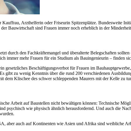
Kauffrau, Arzthelferin oder Friseurin Spitzenplätze. Bundesweite Initi
 der Bauwirtschaft sind Frauen immer noch erheblich in der Minderheit
etzt durch den Fachkräftemangel und überalterte Belegschaften sollten 
ich immer mehr Frauen für ein Studium als Bauingenieurin – finden si
 ein gesetzliches Beschäftigungsverbot für Frauen im Bauhauptgewerbe, 
 Es gibt zu wenig Kenntnis über die rund 200 verschiedenen Ausbildu
 mit dem Klischee des schwer schleppenden Maurers mit der Kelle zu tu
sche Arbeit auf Baustellen nicht bewältigen können: Technische Mög
 sind psychisch wie physisch ähnlich herausfordernd. Und auch die Nac
 wurden.
SA, aber auch auf Kontinenten wie Asien und Afrika sind weibliche Arb