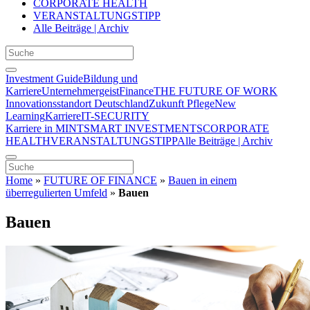
CORPORATE HEALTH
VERANSTALTUNGSTIPP
Alle Beiträge | Archiv
Investment Guide
Bildung und
Karriere
Unternehmergeist
Finance
THE FUTURE OF WORK
Innovationsstandort Deutschland
Zukunft Pflege
New
Learning
Karriere
IT-SECURITY
Karriere in MINT
SMART INVESTMENTS
CORPORATE
HEALTH
VERANSTALTUNGSTIPP
Alle Beiträge | Archiv
Home
»
FUTURE OF FINANCE
»
Bauen in einem
überregulierten Umfeld
»
Bauen
Bauen