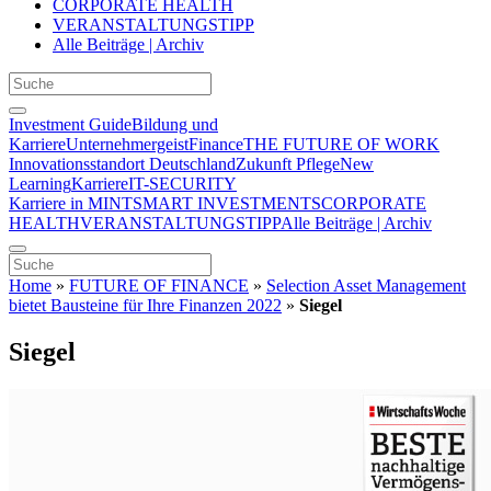
CORPORATE HEALTH
VERANSTALTUNGSTIPP
Alle Beiträge | Archiv
Investment Guide
Bildung und
Karriere
Unternehmergeist
Finance
THE FUTURE OF WORK
Innovationsstandort Deutschland
Zukunft Pflege
New
Learning
Karriere
IT-SECURITY
Karriere in MINT
SMART INVESTMENTS
CORPORATE
HEALTH
VERANSTALTUNGSTIPP
Alle Beiträge | Archiv
Home
»
FUTURE OF FINANCE
»
Selection Asset Management
bietet Bausteine für Ihre Finanzen 2022
»
Siegel
Siegel