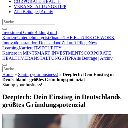
CORPORATE HEALTH
VERANSTALTUNGSTIPP
Alle Beiträge | Archiv
Investment Guide
Bildung und
Karriere
Unternehmergeist
Finance
THE FUTURE OF WORK
Innovationsstandort Deutschland
Zukunft Pflege
New
Learning
Karriere
IT-SECURITY
Karriere in MINT
SMART INVESTMENTS
CORPORATE
HEALTH
VERANSTALTUNGSTIPP
Alle Beiträge | Archiv
Home
»
Startup your business!
»
Deeptech: Dein Einstieg in
Deutschlands größtes Gründungspotenzial
Startup your business!
Deeptech: Dein Einstieg in Deutschlands
größtes Gründungspotenzial