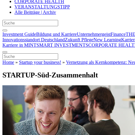
CORPORATE HEALTH
VERANSTALTUNGSTIPP
Alle Beiträge | Archiv
Investment Guide
Bildung und Karriere
Unternehmergeist
Finance
THE
Innovationsstandort Deutschland
Zukunft Pflege
New Learning
Karrier
Karriere in MINT
SMART INVESTMENTS
CORPORATE HEALT
Home
»
Startup your business!
»
Vernetzung als Kernkompetenz: Neu
STARTUP-Süd-Zusammenhalt