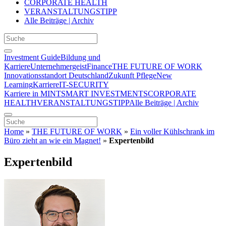
CORPORATE HEALTH
VERANSTALTUNGSTIPP
Alle Beiträge | Archiv
Investment Guide
Bildung und
Karriere
Unternehmergeist
Finance
THE FUTURE OF WORK
Innovationsstandort Deutschland
Zukunft Pflege
New
Learning
Karriere
IT-SECURITY
Karriere in MINT
SMART INVESTMENTS
CORPORATE
HEALTH
VERANSTALTUNGSTIPP
Alle Beiträge | Archiv
Home
»
THE FUTURE OF WORK
»
Ein voller Kühlschrank im
Büro zieht an wie ein Magnet!
»
Expertenbild
Expertenbild