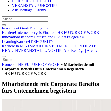
CORPORATE HEALTH
VERANSTALTUNGSTIPP
Alle Beiträge | Archiv
Investment Guide
Bildung und
Karriere
Unternehmergeist
Finance
THE FUTURE OF WORK
Innovationsstandort Deutschland
Zukunft Pflege
New
Learning
Karriere
IT-SECURITY
Karriere in MINT
SMART INVESTMENTS
CORPORATE
HEALTH
VERANSTALTUNGSTIPP
Alle Beiträge | Archiv
Home
»
THE FUTURE OF WORK
»
Mitarbeitende mit
Corporate Benefits fürs Unternehmen begeistern
THE FUTURE OF WORK
Mitarbeitende mit Corporate Benefits
fürs Unternehmen begeistern