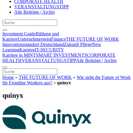
CORPORATE HEALTH
VERANSTALTUNGSTIPP
Alle Beiträge | Archiv
Investment Guide
Bildung und
Karriere
Unternehmergeist
Finance
THE FUTURE OF WORK
Innovationsstandort Deutschland
Zukunft Pflege
New
Learning
Karriere
IT-SECURITY
Karriere in MINT
SMART INVESTMENTS
CORPORATE
HEALTH
VERANSTALTUNGSTIPP
Alle Beiträge | Archiv
Home
»
THE FUTURE OF WORK
»
Wie sieht die Future of Work
für Frontline Workers aus?
»
quinyx
quinyx