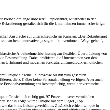
 bleiben oft lange unbesetzt. Staplerfahrer, Mitarbeiter in der
 Rekrutierung gestaltet sich für die Unternehmen immer schwieriger
fischen Ansprache auf unterschiedlichsten Kanälen. „Die Rekrutierung
uss man heute innovative, ja sogar unkonventionelle Wege gehen“,
die klassische Arbeitnehmerüberlassung zur flexiblen Überbrückung von
ekte Festanstellung. Dabei profitieren die Unternehmen von den
lichen Erfahrung und modernen Rekrutierungsmethodik ermöglichen
mmt Unique einzelne Teilprozesse bis hin zum gesamten
tieren, die z.T. über keine Personalabteilung verfügen. Aber auch
 Personalvermittlung erst kostenpflichtig, wenn der vermittelte
ffensichtlich richtig gut. 97 Prozent unserer vermittelten
ünfte Jahr in Folge wurde Unique mit dem Siegel „Top
owie das Preis-Leistungsverhältnis. Zusätzlich erhielt Unique in
eben unseren Kunden nicht nur schnellen und effizienten Lösungen zu