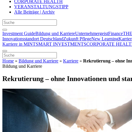
CORPORATE HEALTH
VERANSTALTUNGSTIPP
Alle Beiträge | Archiv
Investment Guide
Bildung und Karriere
Unternehmergeist
Finance
THE
Innovationsstandort Deutschland
Zukunft Pflege
New Learning
Karrier
Karriere in MINT
SMART INVESTMENTS
CORPORATE HEALT
Home
»
Bildung und Karriere
»
Karriere
»
Rekrutierung – ohne Inn
Bildung und Karriere
Rekrutierung – ohne Innovationen und sta