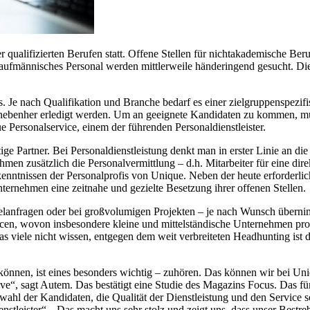
 qualifizierten Berufen statt. Offene Stellen für nichtakademische Berufe
kaufmännisches Personal werden mittlerweile händeringend gesucht. Die
s. Je nach Qualifikation und Branche bedarf es einer zielgruppenspezi
h nebenher erledigt werden. Um an geeignete Kandidaten zu kommen, m
 Personalservice, einem der führenden Personaldienstleister.
tige Partner. Bei Personaldienstleistung denkt man in erster Linie an 
en zusätzlich die Personalvermittlung – d.h. Mitarbeiter für eine dir
kenntnissen der Personalprofis von Unique. Neben der heute erforder
ernehmen eine zeitnahe und gezielte Besetzung ihrer offenen Stellen.
zelanfragen oder bei großvolumigen Projekten – je nach Wunsch überni
cen, wovon insbesondere kleine und mittelständische Unternehmen profi
 viele nicht wissen, entgegen dem weit verbreiteten Headhunting ist die
, ist eines besonders wichtig – zuhören. Das können wir bei Unique o
ve“, sagt Autem. Das bestätigt eine Studie des Magazins Focus. Das f
wahl der Kandidaten, die Qualität der Dienstleistung und den Service s
stleister“. „Das macht uns sehr stolz und zeigt uns, dass unser Bestr