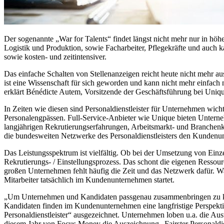
Der sogenannte „War for Talents“ findet längst nicht mehr nur in höher
Logistik und Produktion, sowie Facharbeiter, Pflegekräfte und auch 
sowie kosten- und zeitintensiver.
Das einfache Schalten von Stellenanzeigen reicht heute nicht mehr au
ist eine Wissenschaft für sich geworden und kann nicht mehr einfac
erklärt Bénédicte Autem, Vorsitzende der Geschäftsführung bei Unique
In Zeiten wie diesen sind Personaldienstleister für Unternehmen wich
Personalengpässen. Full-Service-Anbieter wie Unique bieten Unternehm
langjährigen Rekrutierungserfahrungen, Arbeitsmarkt- und Branchen
die bundesweiten Netzwerke des Personaldienstleisters den Kundenunt
Das Leistungsspektrum ist vielfältig. Ob bei der Umsetzung von Ein
Rekrutierungs- / Einstellungsprozess. Das schont die eigenen Ressour
großen Unternehmen fehlt häufig die Zeit und das Netzwerk dafür. Was
Mitarbeiter tatsächlich im Kundenunternehmen startet.
„Um Unternehmen und Kandidaten passgenau zusammenbringen zu können
Kandidaten finden im Kundenunternehmen eine langfristige Perspekti
Personaldienstleister“ ausgezeichnet. Unternehmen loben u.a. die Aus
diesem Jahr von Focus Money die Auszeichnung „Fairster Personaldien