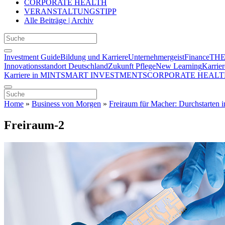
CORPORATE HEALTH
VERANSTALTUNGSTIPP
Alle Beiträge | Archiv
Investment Guide
Bildung und Karriere
Unternehmergeist
Finance
THE
Innovationsstandort Deutschland
Zukunft Pflege
New Learning
Karrier
Karriere in MINT
SMART INVESTMENTS
CORPORATE HEALT
Home
»
Business von Morgen
»
Freiraum für Macher: Durchstarten i
Freiraum-2