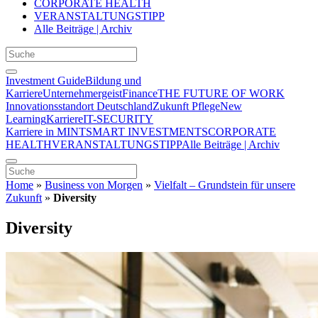
CORPORATE HEALTH
VERANSTALTUNGSTIPP
Alle Beiträge | Archiv
Investment Guide
Bildung und
Karriere
Unternehmergeist
Finance
THE FUTURE OF WORK
Innovationsstandort Deutschland
Zukunft Pflege
New
Learning
Karriere
IT-SECURITY
Karriere in MINT
SMART INVESTMENTS
CORPORATE
HEALTH
VERANSTALTUNGSTIPP
Alle Beiträge | Archiv
Home
»
Business von Morgen
»
Vielfalt – Grundstein für unsere
Zukunft
»
Diversity
Diversity