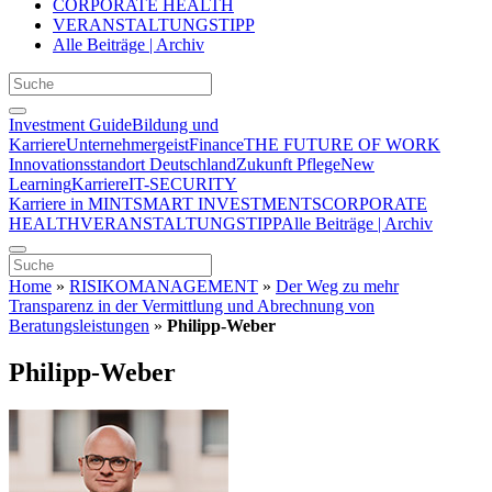
CORPORATE HEALTH
VERANSTALTUNGSTIPP
Alle Beiträge | Archiv
Investment Guide
Bildung und
Karriere
Unternehmergeist
Finance
THE FUTURE OF WORK
Innovationsstandort Deutschland
Zukunft Pflege
New
Learning
Karriere
IT-SECURITY
Karriere in MINT
SMART INVESTMENTS
CORPORATE
HEALTH
VERANSTALTUNGSTIPP
Alle Beiträge | Archiv
Home
»
RISIKOMANAGEMENT
»
Der Weg zu mehr
Transparenz in der Vermittlung und Abrechnung von
Beratungsleistungen
»
Philipp-Weber
Philipp-Weber