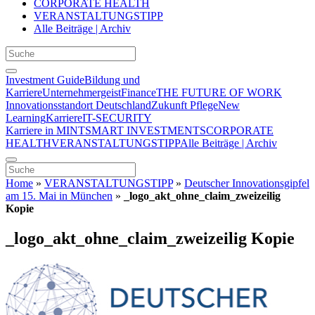
CORPORATE HEALTH
VERANSTALTUNGSTIPP
Alle Beiträge | Archiv
Investment Guide
Bildung und
Karriere
Unternehmergeist
Finance
THE FUTURE OF WORK
Innovationsstandort Deutschland
Zukunft Pflege
New
Learning
Karriere
IT-SECURITY
Karriere in MINT
SMART INVESTMENTS
CORPORATE
HEALTH
VERANSTALTUNGSTIPP
Alle Beiträge | Archiv
Home
»
VERANSTALTUNGSTIPP
»
Deutscher Innovationsgipfel
am 15. Mai in München
»
_logo_akt_ohne_claim_zweizeilig
Kopie
_logo_akt_ohne_claim_zweizeilig Kopie