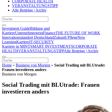
CORPORATE HEALTH
VERANSTALTUNGSTIPP
Alle Beiträge | Archiv
Investment Guide
Bildung und
Karriere
Unternehmergeist
Finance
THE FUTURE OF WORK
Innovationsstandort Deutschland
Zukunft Pflege
New
Learning
Karriere
IT-SECURITY
Karriere in MINT
SMART INVESTMENTS
CORPORATE
HEALTH
VERANSTALTUNGSTIPP
Alle Beiträge | Archiv
Home
»
Business von Morgen
»
Social Trading mit BLUtrade:
Frauen investieren anders
Business von Morgen
Social Trading mit BLUtrade: Frauen
investieren anders